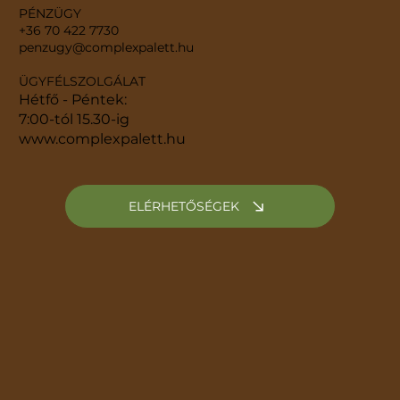
PÉNZÜGY
+36 70 422 7730
penzugy@complexpalett.hu
ÜGYFÉLSZOLGÁLAT
Hétfő - Péntek:
7:00-tól 15.30-ig
www.complexpalett.hu
ELÉRHETŐSÉGEK