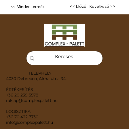
Következő >>
<< Előző
<< Minden termék
TELEPHELY
4030 Debrecen, Alma utca 34.
ÉRTÉKESÍTÉS
+36 20 239 5578
raklap@complexpalett.hu
LOGISZTIKA
+36 70 422 7730
info@complexpalett.hu