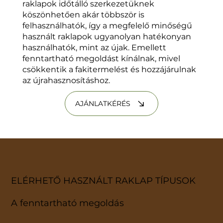
raklapok időtálló szerkezetüknek
köszönhetően akár többször is
felhasználhatók, így a megfelelő minőségű
használt raklapok ugyanolyan hatékonyan
használhatók, mint az újak. Emellett
fenntartható megoldást kínálnak, mivel
csökkentik a fakitermelést és hozzájárulnak
az újrahasznosításhoz.
AJÁNLATKÉRÉS
ELÉRHETŐ HASZNÁLT RAKLAP TÍPUSOK
A fenntartható megoldás