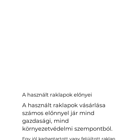
A használt raklapok előnyei
A használt raklapok vásárlása
számos előnnyel jár mind
gazdasági, mind
környezetvédelmi szempontból.
Egy jól karbantartott vagy felújított raklap