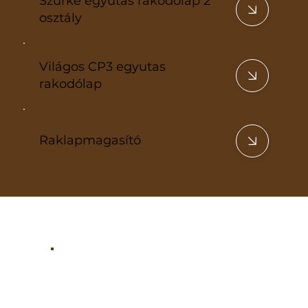
Szürke egyutas rakodólap 2
osztály
Világos CP3 egyutas
rakodólap
Raklapmagasító