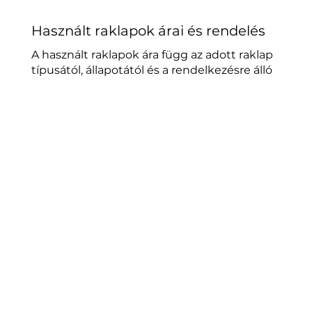
Használt raklapok árai és rendelés
A használt raklapok ára függ az adott raklap
típusától, állapotától és a rendelkezésre álló
készlettől. A pontos árazás érdekében
érdemes előzetesen érdeklődni, és nagyobb
mennyiség esetén egyedi kedvezmények is
elérhetők. Vegye fel velünk a kapcsolatot, és
kérjen egyedi ajánlatot!
AJÁNLATKÉRÉS
GAZDASÁGOS, DE ME