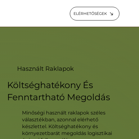
ELÉRHETŐSÉGEK
Használt Raklapok
Költséghatékony És
Fenntartható Megoldás
Minőségi használt raklapok széles
választékban, azonnal elérhető
készlettel. Költséghatékony és
környezetbarát megoldás logisztikai