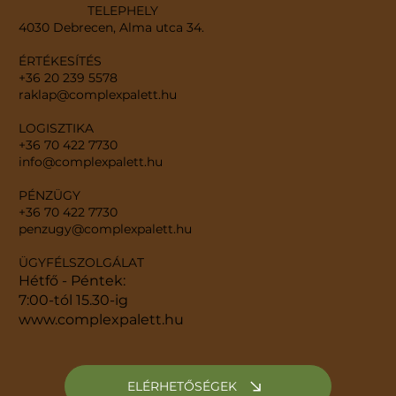
TELEPHELY
4030 Debrecen, Alma utca 34.
ÉRTÉKESÍTÉS
+36 20 239 5578
raklap@complexpalett.hu
LOGISZTIKA
+36 70 422 7730
info@complexpalett.hu
PÉNZÜGY
+36 70 422 7730
penzugy@complexpalett.hu
ÜGYFÉLSZOLGÁLAT
Hétfő - Péntek:
7:00-tól 15.30-ig
www.complexpalett.hu
ELÉRHETŐSÉGEK