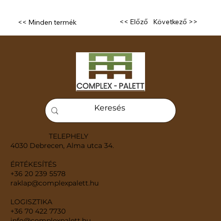
Következő >>
<< Előző
<< Minden termék
TELEPHELY
4030 Debrecen, Alma utca 34.
ÉRTÉKESÍTÉS
+36 20 239 5578
raklap@complexpalett.hu
LOGISZTIKA
+36 70 422 7730
info@complexpalett.hu