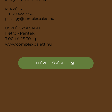
PÉNZÜGY
+36 70 422 7730
penzugy@complexpalett.hu
ÜGYFÉLSZOLGÁLAT
Hétfő - Péntek:
7:00-tól 15.30-ig
www.complexpalett.hu
ELÉRHETŐSÉGEK