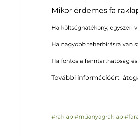
Mikor érdemes fa raklap
Ha költséghatékony, egyszeri v
Ha nagyobb teherbírásra van s
Ha fontos a fenntarthatóság és
További információért látog
#raklap
#műanyagraklap
#far