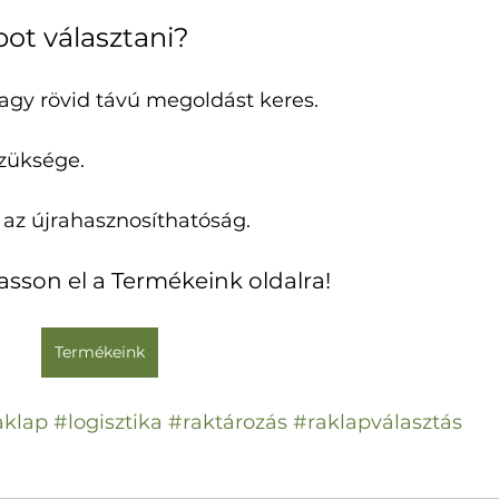
ot választani?
agy rövid távú megoldást keres.
züksége.
 az újrahasznosíthatóság.
asson el a Termékeink oldalra!
Termékeink
aklap
#logisztika
#raktározás
#raklapválasztás