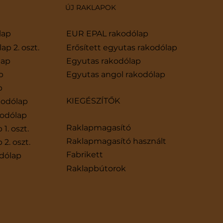
ÚJ RAKLAPOK
lap
EUR EPAL rakodólap
p 2. oszt.
Erősített egyutas rakodólap
lap
Egyutas rakodólap
érdemes
p
Egyutas angol rakodólap
agasítót
p
KIEGÉSZÍTŐK
kodólap
kodólap
Raklapmagasító
1. oszt.
Raklapmagasító használt
2. oszt.
Fabrikett
odólap
Raklapbútorok