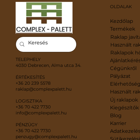
OLDALAK
Kezdőlap
Termékek
Raklap javít
Raklap eladás – Így
EUR
Használt ra
működik a felvásárlás
tén
Raklapok h
a f
TELEPHELY
Ajánlatkéré
4030 Debrecen, Alma utca 34.
Cégünkről
Pályázat
ÉRTÉKESÍTÉS
+36 20 239 5578
Elérhetősé
raklap@complexpalett.hu
Használt ra
Új raklapok
LOGISZTIKA
+36 70 422 7730
Kiegészítők
info@complexpalett.hu
Blog
Karrier
PÉNZÜGY
+36 70 422 7730
​Adatkezelés
penzugy@complexpalett.hu
Sütikezelés