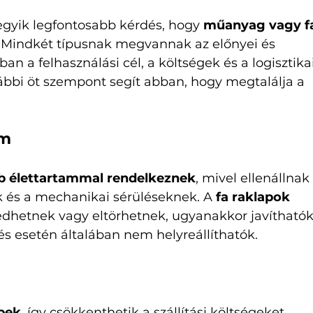
 egyik legfontosabb kérdés, hogy 
műanyag vagy f
 Mindkét típusnak megvannak az előnyei és 
ban a felhasználási cél, a költségek és a logisztikai
ábbi öt szempont segít abban, hogy megtalálja a 
am
 élettartammal rendelkeznek
, mivel ellenállnak
 és a mechanikai sérüléseknek. A 
fa raklapok 
edhetnek vagy eltörhetnek, ugyanakkor javíthatók
s esetén általában nem helyreállíthatók.
bek
, így csökkenthetik a szállítási költségeket, 