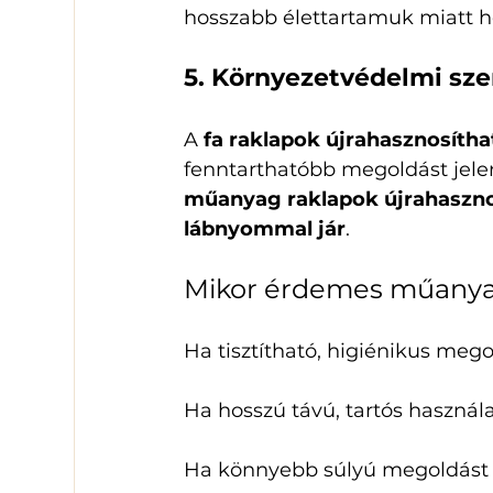
hosszabb élettartamuk miatt h
5. Környezetvédelmi s
A 
fa raklapok újrahasznosíth
fenntarthatóbb megoldást jelen
műanyag raklapok újrahaszno
lábnyommal jár
.
Mikor érdemes műanyag
Ha tisztítható, higiénikus meg
Ha hosszú távú, tartós használa
Ha könnyebb súlyú megoldást s