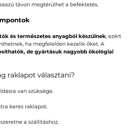
osszú távon megtérülhet a befektetés.
zempontok
atók és természetes anyagból készülnek
, ezért 
thetnek, ha megfelelően kezelik őket. A 
síthatók, de gyártásuk nagyobb ökológiai 
 raklapot választani?
oldásra van szüksége.
tra keres raklapot.
zeretne a szállításhoz.