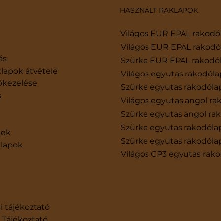
HASZNÁLT RAKLAPOK
Világos EUR EPAL rakodó
Világos EUR EPAL rakodóla
ás
Szürke EUR EPAL rakodó
 raklap átvételi ár: 5
5 előny, amiért 
klapok átvétele
Világos egyutas rakodóla
yező, ami befolyásolja
használt raklapm
őkezelése
Szürke egyutas rakodóla
elvásárlási árat
választani
s
Világos egyutas angol ra
Szürke egyutas angol ra
Szürke egyutas rakodólap 
gek
Szürke egyutas rakodólap 
klapok
Világos CP3 egyutas rak
i tájékoztató
i Tájékoztató