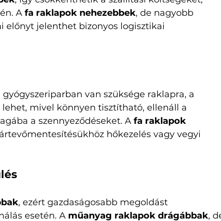
én. A 
fa raklapok nehezebbek
, de nagyobb 
 előnyt jelenthet bizonyos logisztikai 
 gyógyszeriparban van szüksége raklapra, a 
ehet, mivel könnyen tisztítható, ellenáll a 
agába a szennyeződéseket. A 
fa raklapok 
 kártevőmentesítésükhöz hőkezelés vagy vegyi 
lés
bbak
, ezért gazdaságosabb megoldást 
nálás esetén. A 
műanyag raklapok drágábbak
, d