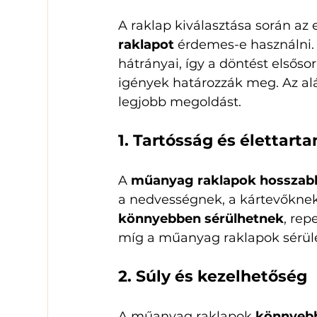
A raklap kiválasztása során az
raklapot
 érdemes-e használni.
hátrányai, így a döntést elsősor
igények határozzák meg. Az al
legjobb megoldást.
1. Tartósság és élettart
A 
műanyag raklapok hosszabb
a nedvességnek, a kártevőknek
könnyebben sérülhetnek
, rep
míg a műanyag raklapok sérülé
2. Súly és kezelhetőség
A műanyag raklapok 
könnyeb