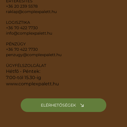
ÉRTÉKESÍTÉS
+36 20 239 5578
raklap@complexpalett.hu
LOGISZTIKA
+36 70 422 7730
info@complexpalett.hu
PÉNZÜGY
+36 70 422 7730
penzugy@complexpalett.hu
ÜGYFÉLSZOLGÁLAT
Hétfő - Péntek:
7:00-tól 15.30-ig
www.complexpalett.hu
ELÉRHETŐSÉGEK