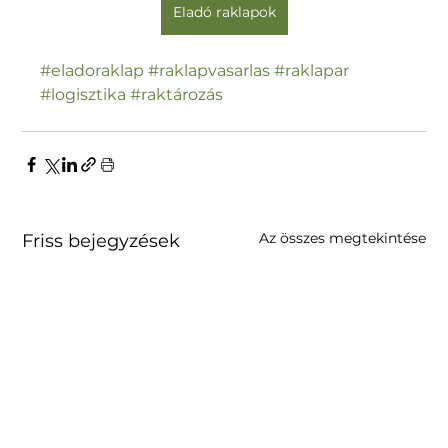
Eladó raklapok
#eladoraklap
#raklapvasarlas
#raklapar
#logisztika
#raktározás
Az összes megtekintése
Friss bejegyzések