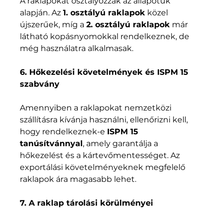
A raklapokat osztályozzák az állapotuk 
alapján. Az 
1. osztályú raklapok
 közel 
újszerűek, míg a 
2. osztályú raklapok
 már 
látható kopásnyomokkal rendelkeznek, de 
még használatra alkalmasak.
6. Hőkezelési követelmények és ISPM 15 
szabvány
Amennyiben a raklapokat nemzetközi 
szállításra kívánja használni, ellenőrizni kell, 
hogy rendelkeznek-e 
ISPM 15 
tanúsítvánnyal
, amely garantálja a 
hőkezelést és a kártevőmentességet. Az 
exportálási követelményeknek megfelelő 
raklapok ára magasabb lehet.
7. A raklap tárolási körülményei